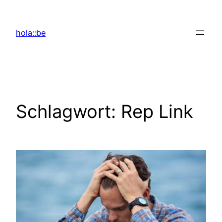
Zum
Inhalt
hola::be
springen
Schlagwort:
Rep Link