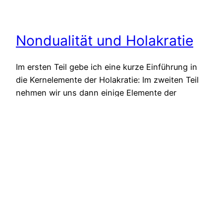
Nondualität und Holakratie
Im ersten Teil gebe ich eine kurze Einführung in
die Kernelemente der Holakratie: Im zweiten Teil
nehmen wir uns dann einige Elemente der
Holakratie vor und betrachten sie im Licht der
Nondualität: Hier eine Zusammenfassung unserer
Unterhaltung, die viele interessante Einsichten
geboten hat. Der Purpose in Holakratie und
Nondualität Zu Beginn unserer Diskussion
stellten wir…
20. März 2024