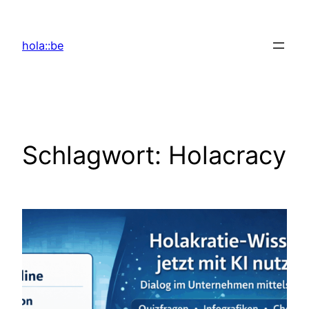
Zum
Inhalt
hola::be
springen
Schlagwort:
Holacracy