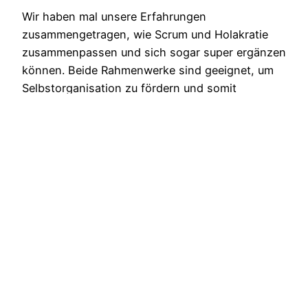
Wir haben mal unsere Erfahrungen
zusammengetragen, wie Scrum und Holakratie
zusammenpassen und sich sogar super ergänzen
können. Beide Rahmenwerke sind geeignet, um
Selbstorganisation zu fördern und somit
dynamikrobuste Organisationen zu bauen.
Während Scrum gerne im Bereich der
Softwareentwicklung angewendet wird, ist
Holakratie in der gesamten Organisation zu
Hause. Dabei unterscheiden sich die Prinzipien
und Werte…
11. September 2020